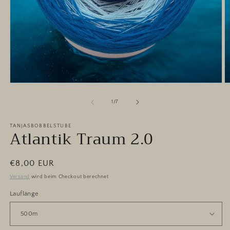
Medien
M
1
2
in
in
von
1
/
7
Modal
M
öffnen
ö
TANJASBOBBELSTUBE
Atlantik Traum 2.0
Normaler
€8,00 EUR
Preis
Versand
wird beim Checkout berechnet
Lauflänge