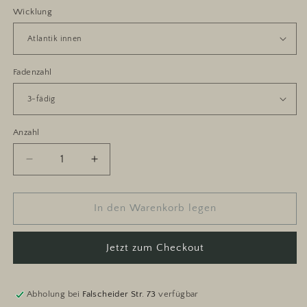
Wicklung
Fadenzahl
Anzahl
Anzahl
Verringere
Erhöhe
die
die
Menge
Menge
für
für
In den Warenkorb legen
Atlantik
Atlantik
Traum
Traum
Jetzt zum Checkout
2.0
2.0
Abholung bei
Falscheider Str. 73
verfügbar