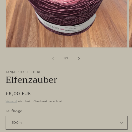
Medien
M
1
2
in
in
von
1
/
9
Modal
M
öffnen
ö
TANJASBOBBELSTUBE
Elfenzauber
Normaler
€8,00 EUR
Preis
Versand
wird beim Checkout berechnet
Lauflänge