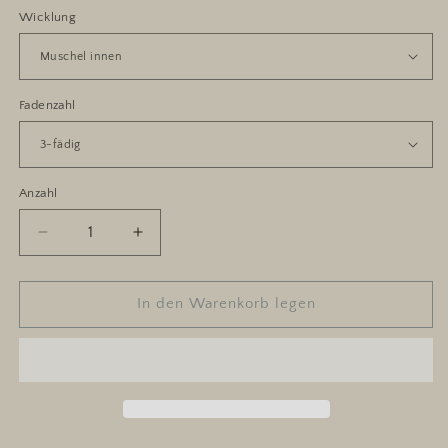
Wicklung
Fadenzahl
Anzahl
Anzahl
Verringere
Erhöhe
die
die
Menge
Menge
für
für
In den Warenkorb legen
Elfenzauber
Elfenzauber