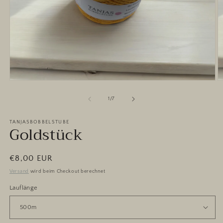
Medien
M
1
2
in
in
von
1
/
7
Modal
M
öffnen
ö
TANJASBOBBELSTUBE
Goldstück
Normaler
€8,00 EUR
Preis
Versand
wird beim Checkout berechnet
Lauflänge