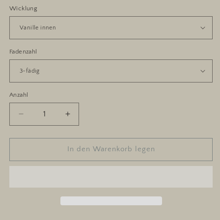
Wicklung
Fadenzahl
Anzahl
Anzahl
Verringere
Erhöhe
die
die
Menge
Menge
für
für
In den Warenkorb legen
Goldstück
Goldstück