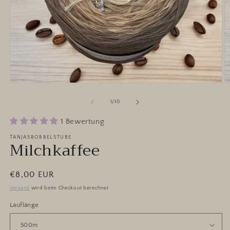
Medien
M
1
2
in
in
von
1
/
10
Modal
M
öffnen
ö
1 Bewertung
TANJASBOBBELSTUBE
Milchkaffee
Normaler
€8,00 EUR
Preis
Versand
wird beim Checkout berechnet
Lauflänge