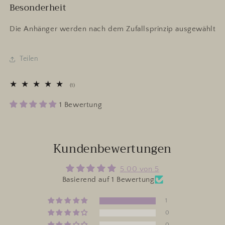
Besonderheit
Die Anhänger werden nach dem Zufallsprinzip ausgewählt
Teilen
1
(1)
Bewertungen
insgesamt
1 Bewertung
Kundenbewertungen
5.00 von 5
Basierend auf 1 Bewertung
1
0
0