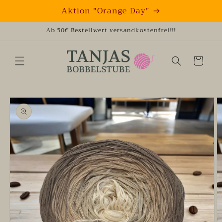
Direkt
Aktion "Orange Day"
zum
Inhalt
Ab 50€ Bestellwert versandkostenfrei!!!
Warenkorb
oduktinformationen
ringen