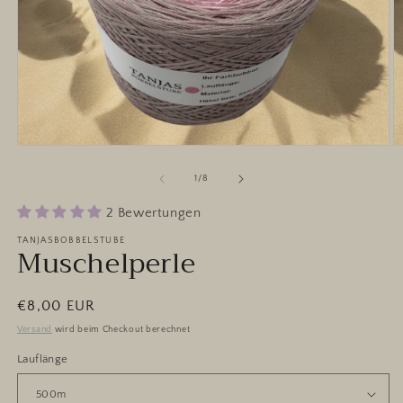
Medien
M
1
2
in
in
von
1
/
8
Modal
M
öffnen
ö
2 Bewertungen
TANJASBOBBELSTUBE
Muschelperle
Normaler
€8,00 EUR
Preis
Versand
wird beim Checkout berechnet
Lauflänge