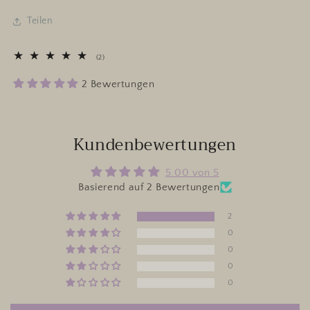
Teilen
2
(2)
Bewertungen
insgesamt
2 Bewertungen
Kundenbewertungen
5.00 von 5
Basierend auf 2 Bewertungen
2
0
0
0
0