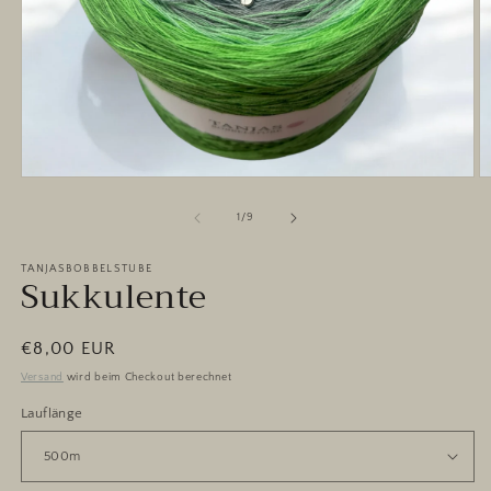
Medien
M
1
2
in
in
von
1
/
9
Modal
M
öffnen
ö
TANJASBOBBELSTUBE
Sukkulente
Normaler
€8,00 EUR
Preis
Versand
wird beim Checkout berechnet
Lauflänge