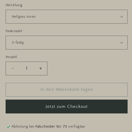
Wicklung
Fadenzahl
Anzahl
Anzahl
Verringere
Erhöhe
die
die
Menge
Menge
für
für
In den Warenkorb legen
Sukkulente
Sukkulente
Jetzt zum Checkout
Abholung bei
Falscheider Str. 73
verfügbar