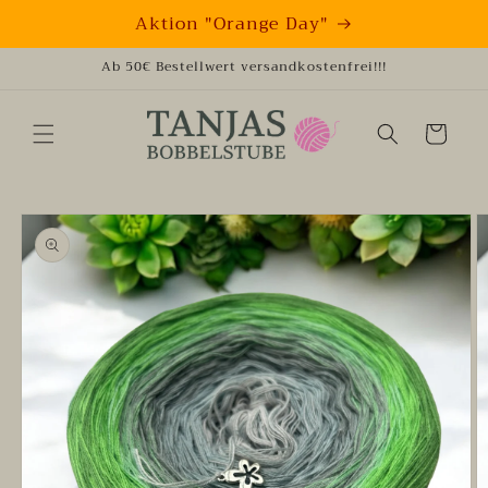
Direkt
Aktion "Orange Day"
zum
Inhalt
Ab 50€ Bestellwert versandkostenfrei!!!
Warenkorb
oduktinformationen
ringen