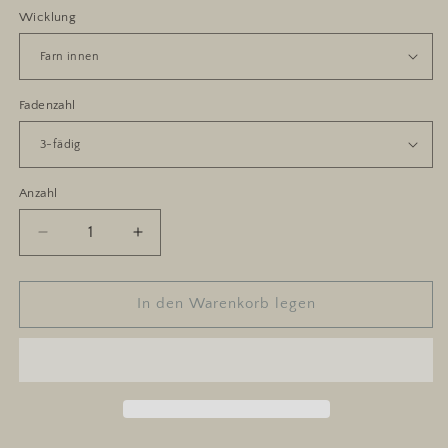
Wicklung
Fadenzahl
Anzahl
Anzahl
Verringere
Erhöhe
die
die
Menge
Menge
für
für
In den Warenkorb legen
Wiesengrund
Wiesengrund