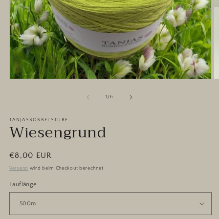
Medien
M
1
2
in
in
von
1
/
6
Modal
M
öffnen
ö
TANJASBOBBELSTUBE
Wiesengrund
Normaler
€8,00 EUR
Preis
Versand
wird beim Checkout berechnet
Lauflänge