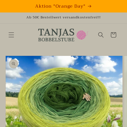
Direkt
Aktion "Orange Day"
zum
Inhalt
Ab 50€ Bestellwert versandkostenfrei!!!
Warenkorb
oduktinformationen
ringen