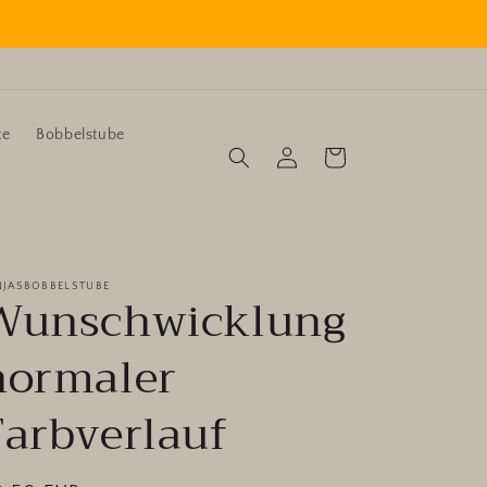
te
Bobbelstube
Einloggen
Warenkorb
NJASBOBBELSTUBE
Wunschwicklung
normaler
Farbverlauf