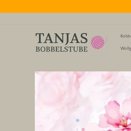
Direkt
zum
Inhalt
Bobbe
Woll
Zu
Produktinformationen
springen