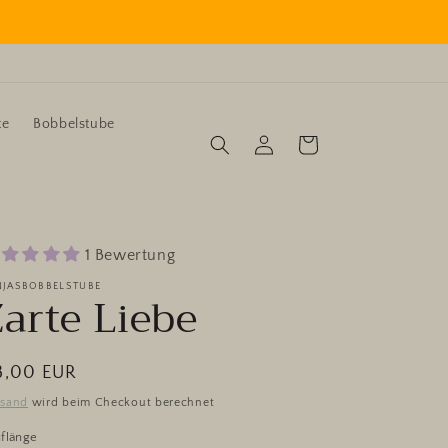
te
Bobbelstube
Einloggen
Warenkorb
1 Bewertung
NJASBOBBELSTUBE
Zarte Liebe
ormaler
8,00 EUR
eis
rsand
wird beim Checkout berechnet
flänge