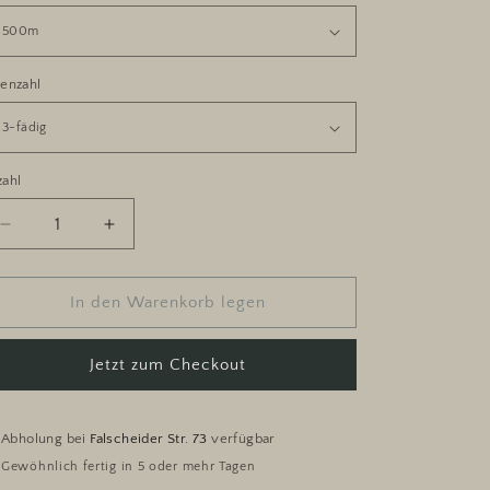
enzahl
zahl
zahl
Verringere
Erhöhe
die
die
Menge
Menge
für
für
In den Warenkorb legen
Zarte
Zarte
Liebe
Liebe
Jetzt zum Checkout
Abholung bei
Falscheider Str. 73
verfügbar
Gewöhnlich fertig in 5 oder mehr Tagen