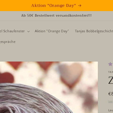
Aktion "Orange Day"
Ab 50€ Bestellwert versandkostenfrei!!!
l Schaufenster
Aktion "Orange Day"
Tanjas Bobbelgeschich
gespräche
TA
N
€
Pr
Ve
Lau