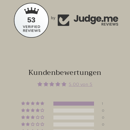
53
by
Kundenbewertungen
5.00 von 5
1
0
0
0