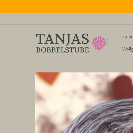
Direkt
zum
Inhalt
Bobbe
Woll
Zu
Produktinformationen
springen