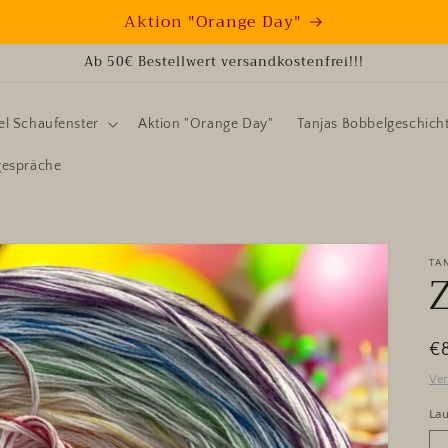
Aktion "Orange Day"
Ab 50€ Bestellwert versandkostenfrei!!!
l Schaufenster
Aktion "Orange Day"
Tanjas Bobbelgeschich
gespräche
TA
N
€
Pr
Ve
Lau