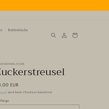
te
Bobbelstube
Einloggen
Warenkorb
NJASBOBBELSTUBE
Zuckerstreusel
ormaler
8,00 EUR
eis
rsand
wird beim Checkout berechnet
flänge