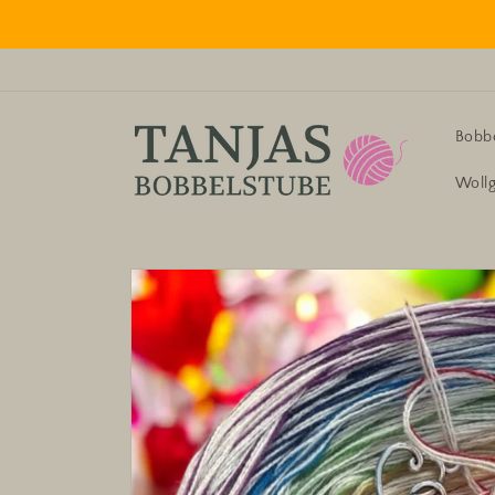
Direkt
zum
Inhalt
Bobbe
Woll
Zu
Produktinformationen
springen